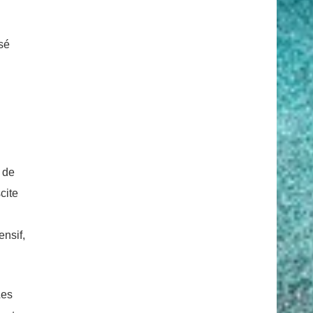
sé
 de
cite
ensif,
Les