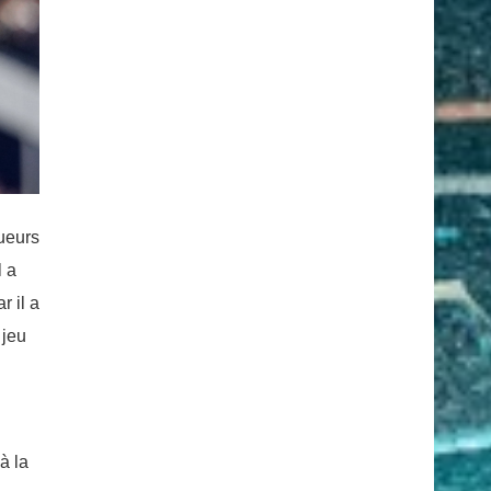
ueurs
l a
r il a
 jeu
à la