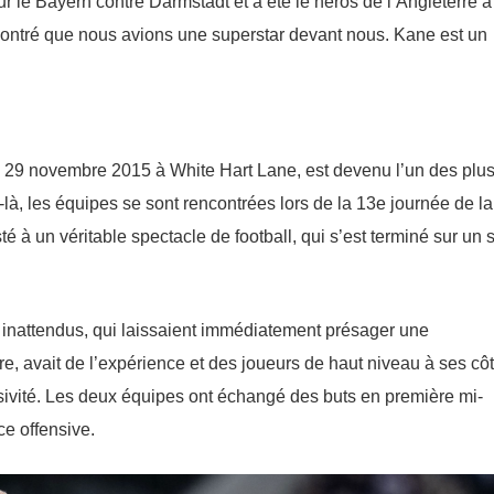
pour le Bayern contre Darmstadt et a été le héros de l’Angleterre à
ontré que nous avions une superstar devant nous. Kane est un
le 29 novembre 2015 à White Hart Lane, est devenu l’un des plu
là, les équipes se sont rencontrées lors de la 13e journée de la
é à un véritable spectacle de football, qui s’est terminé sur un 
inattendus, qui laissaient immédiatement présager une
re, avait de l’expérience et des joueurs de haut niveau à ses cô
sivité. Les deux équipes ont échangé des buts en première mi-
e offensive.