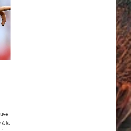
euve
 à la