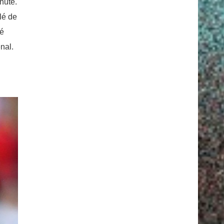
nute.
lé de
ré
nal.