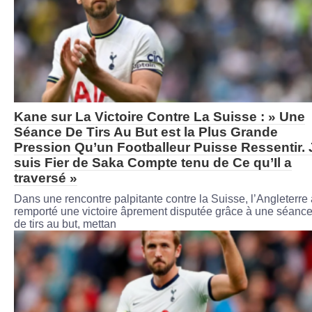
Kane sur La Victoire Contre La Suisse : » Une
Séance De Tirs Au But est la Plus Grande
Pression Qu’un Footballeur Puisse Ressentir. 
suis Fier de Saka Compte tenu de Ce qu’Il a
traversé »
Dans une rencontre palpitante contre la Suisse, l’Angleterre 
remporté une victoire âprement disputée grâce à une séanc
de tirs au but, mettan